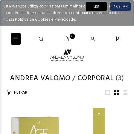
Este website utiliza cookies para um melhor desempenho e
ACEITAR
LER
experiência dos seus utilizadores. Ao continuar a navegar aceita a
nossa Política de Cookies e Privacidade.
0
ANDREA VALOMO
/
CORPORAL
(3)
FILTRAR