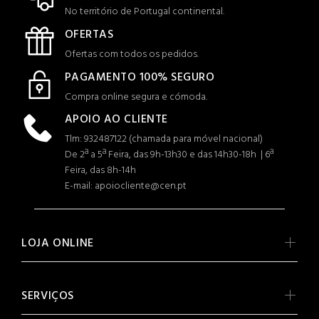
No território de Portugal continental.
OFERTAS
Ofertas com todos os pedidos.
PAGAMENTO 100% SEGURO
Compra online segura e cómoda.
APOIO AO CLIENTE
Tlm: 932487122 (c
hamada para móvel nacional)
De 2ª a 5ª Feira, das 9h-13h30 e das 14h30-18h | 6ª
Feira, das 8h-14h
E-mail: apoiocliente@cen.pt
LOJA ONLINE
SERVIÇOS