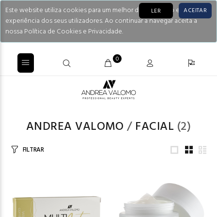
Este website utiliza cookies para um melhor desempenho e
ACEITAR
LER
experiência dos seus utilizadores. Ao continuar a navegar aceita a
nossa Política de Cookies e Privacidade.
0
ANDREA VALOMO
/
FACIAL
(2)
FILTRAR