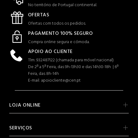
No território de Portugal continental.
OFERTAS
Ofertas com todos os pedidos.
PAGAMENTO 100% SEGURO
Compra online segura e cómoda.
APOIO AO CLIENTE
Tlm: 932487122 (c
hamada para móvel nacional)
De 2ª a 5ª Feira, das 9h-13h30 e das 14h30-18h | 6ª
Feira, das 8h-14h
E-mail: apoiocliente@cen.pt
LOJA ONLINE
SERVIÇOS