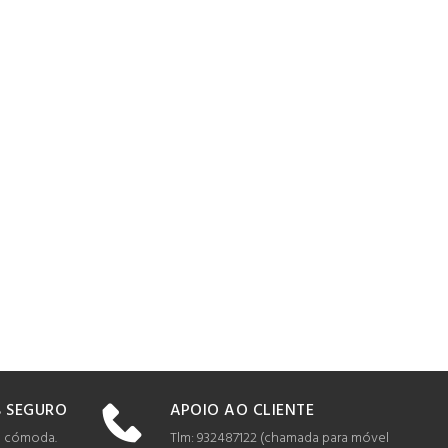
APOIO AO CLIENTE
 SEGURO
Tlm: 932487122 (c
hamada para móvel
e cómoda.