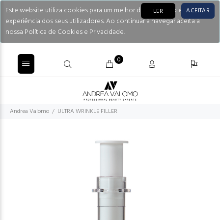
Este website utiliza cookies para um melhor desempenho e
ACEITAR
LER
experiência dos seus utilizadores. Ao continuar a navegar aceita a
nossa Política de Cookies e Privacidade.
0
Andrea Valomo
ULTRA WRINKLE FILLER