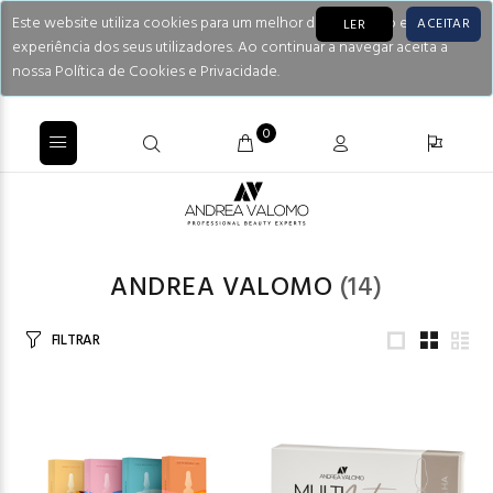
Este website utiliza cookies para um melhor desempenho e
ACEITAR
LER
experiência dos seus utilizadores. Ao continuar a navegar aceita a
nossa Política de Cookies e Privacidade.
0
ANDREA VALOMO
(14)
FILTRAR