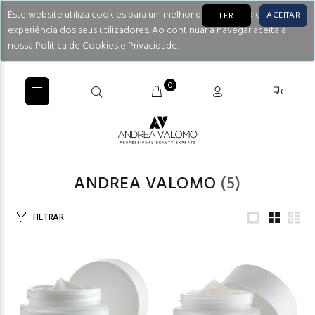
Este website utiliza cookies para um melhor desempenho e
ACEITAR
LER
experiência dos seus utilizadores. Ao continuar a navegar aceita a
nossa Política de Cookies e Privacidade.
0
ANDREA VALOMO
(5)
FILTRAR