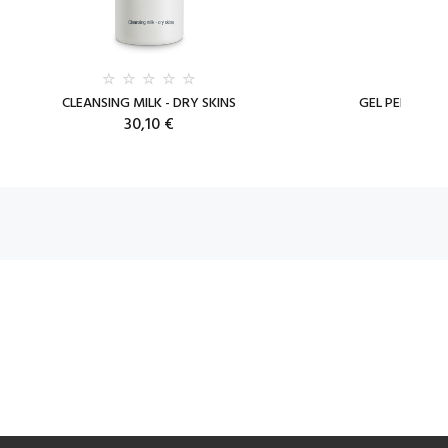
CLEANSING MILK - DRY SKINS
GEL PEELING -
30,10 €
30,