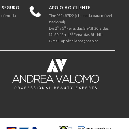
APOIO AO CLIENTE
 SEGURO
Tlm: 932487122 (c
hamada para móvel
e cómoda.
nacional)
De 2ª a 5ª Feira, das 9h-13h30 e das
14h30-18h | 6ª Feira, das 8h-14h
E-mail: apoiocliente@cen.pt