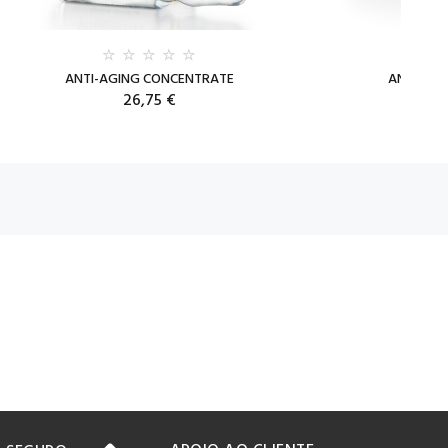
ANTI-AGING CONCENTRATE
ANTI-AG
26,75 €
55,