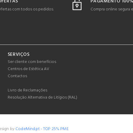
OFERTAS
PAGAMENTO 100%
fertas com todos os pedidos.
Compra online segura 
SERVIÇOS
Ser cliente com benefícios
Centros de Estética AV
Contactos
Livro de Reclamações
Resolução Alternativa de Litígios (RAL)
Design by
CodeMind.pt - TOP 25% PME