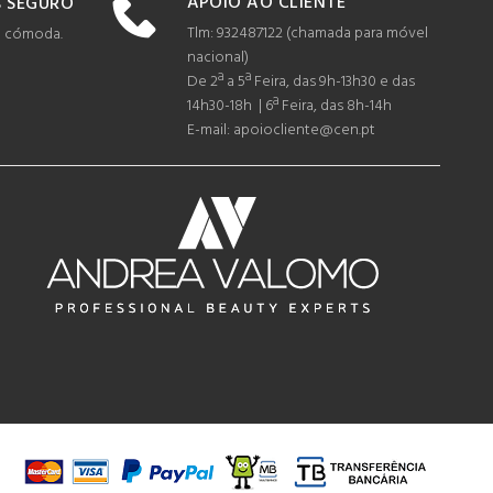
APOIO AO CLIENTE
 SEGURO
Tlm: 932487122 (c
hamada para móvel
e cómoda.
nacional)
De 2ª a 5ª Feira, das 9h-13h30 e das
14h30-18h | 6ª Feira, das 8h-14h
E-mail: apoiocliente@cen.pt