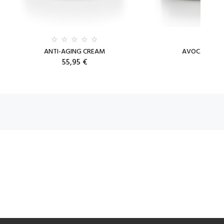
ANTI-AGING CREAM
AVOCADO DR
55,95 €
27,