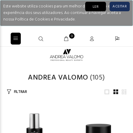
Este website utiliza cookies para um melhor desempenho e
ACEITAR
LER
experiência dos seus utilizadores. Ao continuar a navegar aceita a
nossa Política de Cookies e Privacidade.
0
ANDREA VALOMO
(105)
FILTRAR