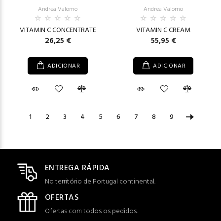
Andrea Valomo
Andrea Valomo
VITAMIN C CONCENTRATE
VITAMIN C CREAM
26,25 €
55,95 €
ADICIONAR
ADICIONAR
1
2
3
4
5
6
7
8
9
ENTREGA RÁPIDA
No território de Portugal continental.
OFERTAS
Ofertas com todos os pedidos.