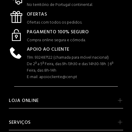
No território de Portugal continental.
OFERTAS
Ofertas com todos os pedidos.
PAGAMENTO 100% SEGURO
Compra online segura e cómoda.
APOIO AO CLIENTE
Tlm: 932487122 (c
hamada para móvel nacional)
De 2ª a 5ª Feira, das 9h-13h30 e das 14h30-18h | 6ª
Feira, das 8h-14h
E-mail: apoiocliente@cen.pt
LOJA ONLINE
SERVIÇOS