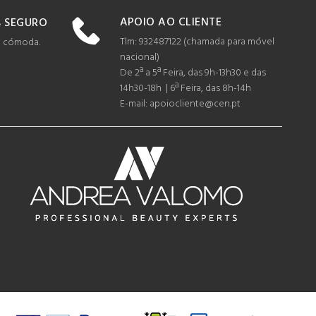
APOIO AO CLIENTE
 SEGURO
Tlm: 932487122 (c
hamada para móvel
e cómoda.
nacional)
De 2ª a 5ª Feira, das 9h-13h30 e das
14h30-18h | 6ª Feira, das 8h-14h
E-mail: apoiocliente@cen.pt