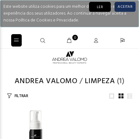
Este website utiliza cookies para um melhor desempenho e
ACEITAR
LER
experiência dos seus utilizadores. Ao continuar a navegar aceita a
nossa Política de Cookies e Privacidade.
0
ANDREA VALOMO
/
LIMPEZA
(1)
FILTRAR